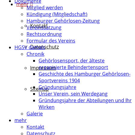
Dokumente
mehr
Mitglied werden
Kündigung (Mitgliedschaft)
Hamburger Gehörlosen-Zeitung
Kontakt
Vereinssatzung
Rechtsordnung
Formular des Vereins
Datenschutz
HGSV damals
Chronik
Gehörlosensport, der älteste
organisierte Behindertensport
Impressum
Geschichte des Hamburger Gehörlosen-
Sportvereins 1904
Gründungsjahre
Sitemap
Unser Verein, sein Werdegang
Gründungsjahre der Abteilungen und Ihr
Wirken
Galerie
mehr
Kontakt
Datenschutz