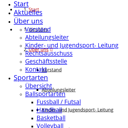
Start
Start
Aktuelles
Über uns
Vorstand
Aktuelles
Abteilungsleiter
Kinder- und Jugendsport- Leitung
Über uns
Rechtsausschuss
Geschäftsstelle
Kontakt
Vorstand
Sportarten
Übersicht
Abteilungsleiter
Ballsportarten
Fussball / Futsal
Handball
Kinder- und Jugendsport- Leitung
Basketball
Volleyball