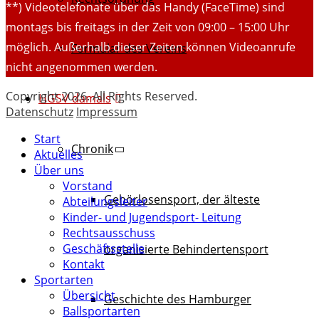
**) Videotelefonate über das Handy (FaceTime) sind
montags bis freitags in der Zeit von 09:00 – 15:00 Uhr
möglich. Außerhalb dieser Zeiten können Videoanrufe
Formular des Vereins
nicht angenommen werden.
Copyright 2026. All Rights Reserved.
HGSV damals
Datenschutz
Impressum
Start
Chronik
Aktuelles
Über uns
Vorstand
Gehörlosensport, der älteste
Abteilungsleiter
Kinder- und Jugendsport- Leitung
Rechtsausschuss
Geschäftsstelle
organisierte Behindertensport
Kontakt
Sportarten
Übersicht
Geschichte des Hamburger
Ballsportarten