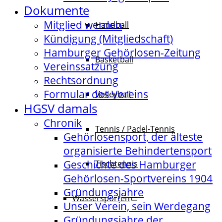
Dokumente
Mitglied werden
Handball
Kündigung (Mitgliedschaft)
Hamburger Gehörlosen-Zeitung
Basketball
Vereinssatzung
Rechtsordnung
Formular des Vereins
Volleyball
HGSV damals
Chronik
Tennis / Padel-Tennis
Gehörlosensport, der älteste
organisierte Behindertensport
Geschichte des Hamburger
Tischtennis
Gehörlosen-Sportvereins 1904
Gründungsjahre
Wassersporten
Unser Verein, sein Werdegang
Gründungsjahre der