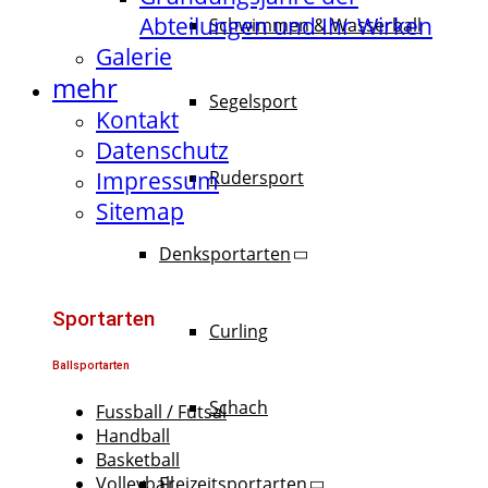
Abteilungen und Ihr Wirken
Schwimmen & Wasserball
Galerie
mehr
Segelsport
Kontakt
Datenschutz
Impressum
Rudersport
Sitemap
Denksportarten
Sportarten
Curling
Ballsportarten
Schach
Fussball / Futsal
Handball
Basketball
Freizeitsportarten
Volleyball