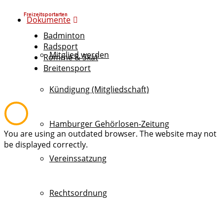
Freizeitsportarten
Dokumente
Badminton
Radsport
Mitglied werden
Rommé & Skat
Breitensport
Kündigung (Mitgliedschaft)
Hamburger Gehörlosen-Zeitung
You are using an outdated browser. The website may not
be displayed correctly.
Vereinssatzung
Rechtsordnung