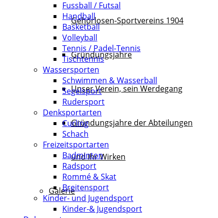
Fussball / Futsal
Handball
Gehörlosen-Sportvereins 1904
Basketball
Volleyball
Tennis / Padel-Tennis
Gründungsjahre
Tischtennis
Wassersporten
Schwimmen & Wasserball
Unser Verein, sein Werdegang
Segelsport
Rudersport
Denksportarten
Gründungsjahre der Abteilungen
Curling
Schach
Freizeitsportarten
Badminton
und Ihr Wirken
Radsport
Rommé & Skat
Breitensport
Galerie
Kinder- und Jugendsport
Kinder-& Jugendsport