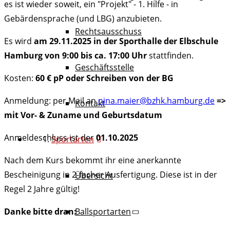
es ist wieder soweit, ein "Projekt" - 1. Hilfe - in
Gebärdensprache (und LBG) anzubieten.
Rechtsausschuss
Es wird
am 29.11.2025 in der Sporthalle der Elbschule
Hamburg von 9:00 bis ca. 17:00 Uhr
stattfinden.
Geschäftsstelle
Kosten:
60 € pP oder Schreiben von der BG
Anmeldung: per Mail an
nina.maier@bzhk.hamburg.de
=>
Kontakt
mit Vor- & Zuname und Geburtsdatum
Anmeldeschluss ist der
01.10.2025
Sportarten
Nach dem Kurs bekommt ihr eine anerkannte
Bescheinigung in 2-facher Ausfertigung. Diese ist in der
Übersicht
Regel 2 Jahre gültig!
Ballsportarten
Danke bitte dran: