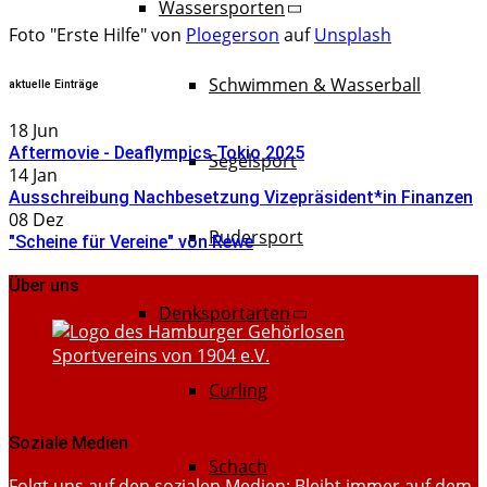
Wassersporten
Foto "Erste Hilfe" von
Ploegerson
auf
Unsplash
Schwimmen & Wasserball
aktuelle Einträge
18
Jun
Aftermovie - Deaflympics Tokio 2025
Segelsport
14
Jan
Ausschreibung Nachbesetzung Vizepräsident*in Finanzen
08
Dez
Rudersport
"Scheine für Vereine" von Rewe
Über uns
Denksportarten
Curling
Soziale Medien
Schach
Folgt uns auf den sozialen Medien: Bleibt immer auf dem