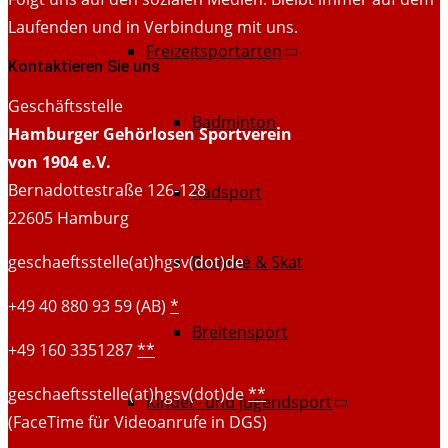
Laufenden und in Verbindung mit uns.
Freizeitsportarten
Kontaktieren Sie uns
Geschäftsstelle
Badminton
Hamburger Gehörlosen Sportverein
von 1904 e.V.
Bernadottestraße 126-128
Radsport
22605 Hamburg
geschaeftsstelle(at)hgsv(dot)de
Rommé & Skat
+49 40 880 93 59 (AB)
*
Breitensport
+49 160 3351287
**
geschaeftsstelle(at)hgsv(dot)de
**
Kinder- und Jugendsport
(FaceTime für Videoanrufe in DGS)