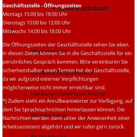
Geschäftsstelle - Öffnungszeiten
Kinder-& Jugendsport
Montags 15:00 bis 18:00 Uhr
Dienstags 10:00 bis 12:00 Uhr
Dokumente
Mittwochs 14:00 bis 18:00 Uhr
Die Öffnungszeiten der Geschäftsstelle sehen Sie oben.
Mitglied werden
In diesen Zeiten können Sie in die Geschäftsstelle für ein
persönliches Gespräch kommen. Bitte vereinbaren Sie
sicherheitshalber einen Termin mit der Geschäftsstelle,
Kündigung (Mitgliedschaft)
da wir aufgrund externer Verpflichtungen
möglicherweise nicht immer erreichbar sind.
Hamburger Gehörlosen-Zeitung
*) Zudem steht ein Anrufbeantworter zur Verfügung, auf
dem Sie Sprachnachrichten hinterlassen können. Die
Vereinssatzung
Nachrichten werden dann unter der Anwesenheit einer
Arbeitsassistenz abgehört und wir rufen gern zurück.
Rechtsordnung