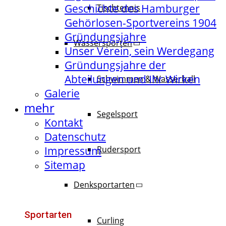
Geschichte des Hamburger
Tischtennis
Gehörlosen-Sportvereins 1904
Gründungsjahre
Wassersporten
Unser Verein, sein Werdegang
Gründungsjahre der
Abteilungen und Ihr Wirken
Schwimmen & Wasserball
Galerie
mehr
Segelsport
Kontakt
Datenschutz
Impressum
Rudersport
Sitemap
Denksportarten
Sportarten
Curling