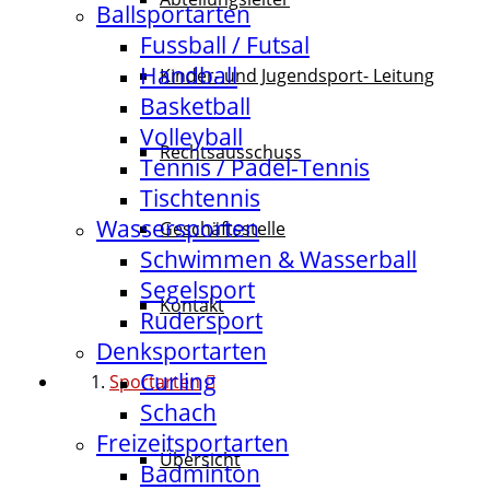
Ballsportarten
Fussball / Futsal
Handball
Kinder- und Jugendsport- Leitung
Basketball
Volleyball
Rechtsausschuss
Tennis / Padel-Tennis
Tischtennis
Wassersporten
Geschäftsstelle
Schwimmen & Wasserball
Segelsport
Kontakt
Rudersport
Denksportarten
Curling
Sportarten
Schach
Freizeitsportarten
Übersicht
Badminton