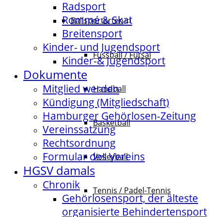
Radsport
Rommé & Skat
Ballsportarten
Breitensport
Kinder- und Jugendsport
Fussball / Futsal
Kinder-& Jugendsport
Dokumente
Mitglied werden
Handball
Kündigung (Mitgliedschaft)
Hamburger Gehörlosen-Zeitung
Basketball
Vereinssatzung
Rechtsordnung
Formular des Vereins
Volleyball
HGSV damals
Chronik
Tennis / Padel-Tennis
Gehörlosensport, der älteste
organisierte Behindertensport