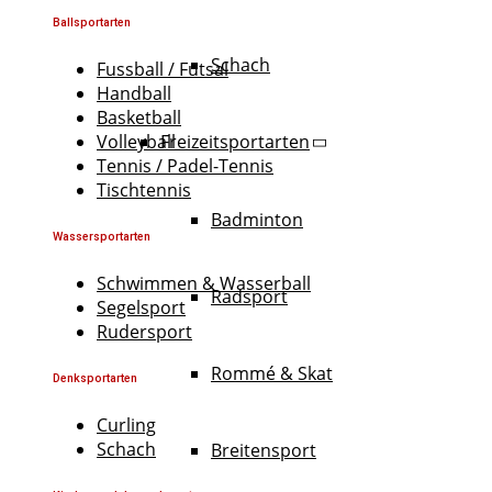
Ballsportarten
Schach
Fussball / Futsal
Handball
Basketball
Freizeitsportarten
Volleyball
Tennis / Padel-Tennis
Tischtennis
Badminton
Wassersportarten
Schwimmen & Wasserball
Radsport
Segelsport
Rudersport
Rommé & Skat
Denksportarten
Curling
Schach
Breitensport