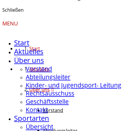
Schließen
MENU
Start
Start
Aktuelles
Über uns
Vorstand
Aktuelles
Abteilungsleiter
Kinder- und Jugendsport- Leitung
Über uns
Rechtsausschuss
Geschäftsstelle
Kontakt
Vorstand
Sportarten
Übersicht
Abteilungsleiter